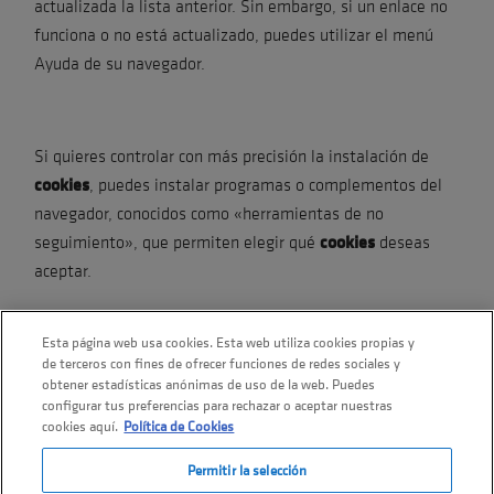
actualizada la lista anterior. Sin embargo, si un enlace no
funciona o no está actualizado, puedes utilizar el menú
Ayuda de su navegador.
Si quieres controlar con más precisión la instalación de
cookies
, puedes instalar programas o complementos del
navegador, conocidos como «herramientas de no
cookies
seguimiento», que permiten elegir qué
deseas
aceptar.
Esta página web usa cookies. Esta web utiliza cookies propias y
de terceros con fines de ofrecer funciones de redes sociales y
obtener estadísticas anónimas de uso de la web. Puedes
configurar tus preferencias para rechazar o aceptar nuestras
cookies aquí.
Política de Cookies
Permitir la selección