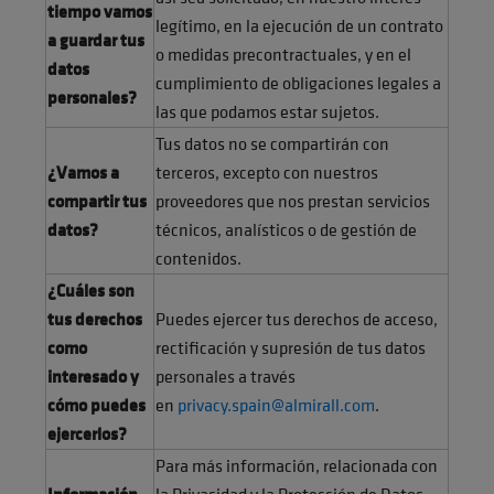
tiempo vamos
legítimo, en la ejecución de un contrato
a guardar tus
o medidas precontractuales, y en el
datos
cumplimiento de obligaciones legales a
personales?
las que podamos estar sujetos.
Tus datos no se compartirán con
¿Vamos a
terceros, excepto con nuestros
compartir tus
proveedores que nos prestan servicios
datos?
técnicos, analísticos o de gestión de
contenidos.
¿Cuáles son
tus derechos
Puedes ejercer tus derechos de acceso,
como
rectificación y supresión de tus datos
interesado y
personales a través
cómo puedes
en
privacy.spain@almirall.com
.
ejercerlos?
Para más información, relacionada con
Información
la Privacidad y la Protección de Datos,