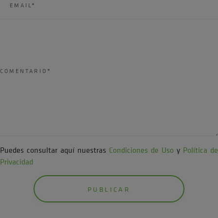
personales?
Hasta que solicites la baja o sea legalmente necesario.
¿Vamos a compartir tus datos?
No se compartirán con terceros salvo proveedores necesarios.
¿Cuáles son tus derechos?
Acceso, rectificación, cancelación y oposición.
Consulta nuestra
Política de Privacidad
.
Puedes consultar aquí nuestras
Condiciones de Uso
y
Política de
Privacidad