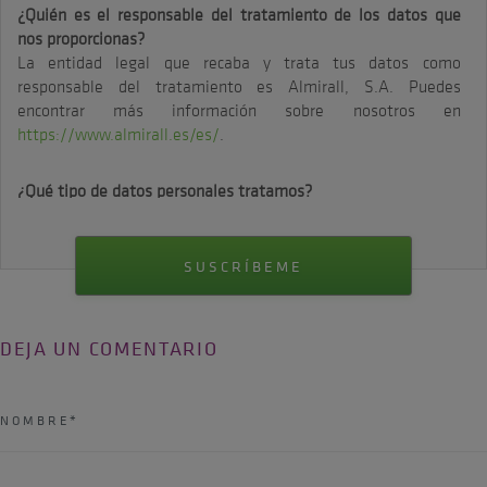
¿Quién es el responsable del tratamiento de los datos que
nos proporcionas?
La entidad legal que recaba y trata tus datos como
responsable del tratamiento es Almirall, S.A. Puedes
encontrar más información sobre nosotros en
https://www.almirall.es/es/
.
¿Qué tipo de datos personales tratamos?
Tratamos los datos personales que nos proporciones durante
el proceso de registro.
¿Para qué finalidades tratamos tus datos?
Usaremos tus datos para enviarte comunicaciones y
newsletter.
DEJA UN COMENTARIO
¿Qué base legal nos legitima a tratar tus datos?
Consentimiento del usuario.
¿Durante cuánto tiempo vamos a guardar tus datos